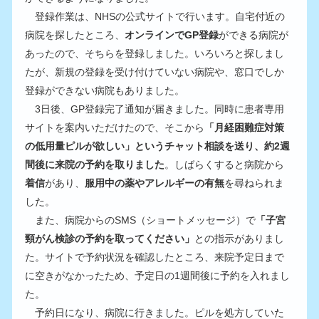
　登録作業は、NHSの公式サイトで行います。自宅付近の
病院を探したところ、
オンラインでGP登録
ができる病院が
あったので、そちらを登録しました。いろいろと探しまし
たが、新規の登録を受け付けていない病院や、窓口でしか
登録ができない病院もありました。
　3日後、GP登録完了通知が届きました。同時に患者専用
サイトを案内いただけたので、そこから
「月経困難症対策
の低用量ピルが欲しい」というチャット相談を送り、約2週
間後に来院の予約を取りました
。しばらくすると病院から
着信
があり、
服用中の薬やアレルギーの有無
を尋ねられま
した。
　また、病院からのSMS（ショートメッセージ）で
「子宮
頸がん検診の予約を取ってください」
との指示がありまし
た。サイトで予約状況を確認したところ、来院予定日まで
に空きがなかったため、予定日の1週間後に予約を入れまし
た。
　予約日になり、病院に行きました。ピルを処方していた