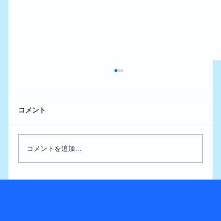
コメント
コメントを追加…
ピルの副作用は3ヶ月以内…種類を変えた
らどうなる？