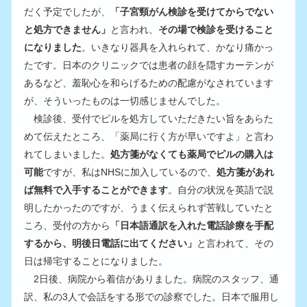
だく予定でしたが、
「子宮頸がん検診を受けてからでない
と処方できません」
と言われ、
その場で検診を受けること
になりました
。いきなり器具を入れられて、かなり痛かっ
たです。日本のクリニックでは患者の顔を隠すカーテンが
あるなど、羞恥心を和らげるための配慮がなされています
が、そういったものは一切感じませんでした。
　検診後、受付でピルを処方していただきたい旨をあらた
めて伝えたところ、「薬局に行く方が早いですよ」と言わ
れてしまいました。
処方箋がなくても薬局でピルの購入は
可能
ですが、私はNHSに加入しているので、
処方箋があれ
ば無料で入手することができます
。自分の状況を英語で説
明したかったのですが、うまく伝えられず苦戦していたと
ころ、受付の方から
「日本語通訳を入れた電話診療を手配
するから、明後日電話に出てください」
と言われて、その
日は帰宅することになりました。
　2日後、病院から着信がありました。病院のスタッフ、通
訳、私の3人で会話をする形での診察でした。日本で服用し