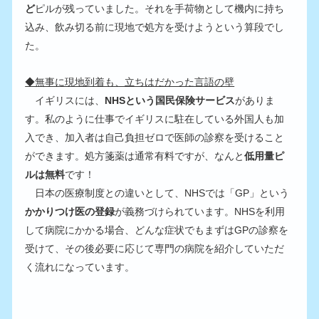
ど
ピルが残っていました。それを手荷物として機内に持ち
込み、飲み切る前に現地で処方を受けようという算段でし
た。
◆無事に現地到着も、立ちはだかった言語の壁
　イギリスには、
NHSという国民保険サービス
がありま
す。私のように仕事でイギリスに駐在している外国人も加
入でき、加入者は自己負担ゼロで医師の診察を受けること
ができます。処方箋薬は通常有料ですが、なんと
低用量ピ
ルは無料
です！
　日本の医療制度との違いとして、NHSでは「GP」という
かかりつけ医の登録
が義務づけられています。NHSを利用
して病院にかかる場合、どんな症状でもまずはGPの診察を
受けて、その後必要に応じて専門の病院を紹介していただ
く流れになっています。