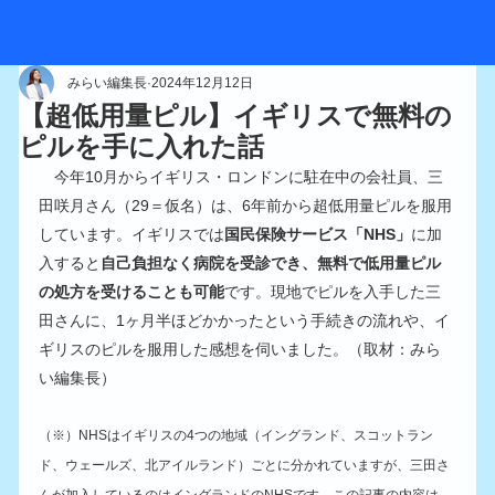
みらい編集長
2024年12月12日
【超低用量ピル】イギリスで無料の
ピルを手に入れた話
　今年10月からイギリス・ロンドンに駐在中の会社員、三
田咲月さん（29＝仮名）は、6年前から超低用量ピルを服用
しています。イギリスでは
国民保険サービス「NHS」
に加
入すると
自己負担なく病院を受診でき、無料で低用量ピル
の処方を受けることも可能
です。現地でピルを入手した三
田さんに、1ヶ月半ほどかかったという手続きの流れや、イ
ギリスのピルを服用した感想を伺いました。（取材：みら
い編集長）
（※）NHSはイギリスの4つの地域（イングランド、スコットラン
ド、ウェールズ、北アイルランド）ごとに分かれていますが、三田さ