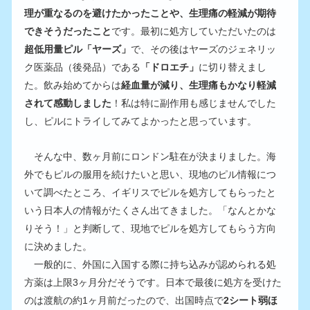
理が重なるのを避けたかったことや、生理痛の軽減が期待
できそうだったこと
です。最初に処方していただいたのは
超低用量ピル「ヤーズ」
で、その後はヤーズのジェネリッ
ク医薬品（後発品）である
「ドロエチ」
に切り替えまし
た。飲み始めてからは
経血量が減り、生理痛もかなり軽減
されて感動しました
！私は特に副作用も感じませんでした
し、ピルにトライしてみてよかったと思っています。
　そんな中、数ヶ月前にロンドン駐在が決まりました。海
外でもピルの服用を続けたいと思い、現地のピル情報につ
いて調べたところ、イギリスでピルを処方してもらったと
いう日本人の情報がたくさん出てきました。「なんとかな
りそう！」と判断して、現地でピルを処方してもらう方向
に決めました。
　一般的に、外国に入国する際に持ち込みが認められる処
方薬は上限3ヶ月分だそうです。日本で最後に処方を受けた
のは渡航の約1ヶ月前だったので、出国時点で
2シート弱ほ