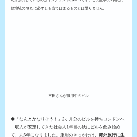
んが加入しているのはイングランドのNHSです。この記事の内容は、
他地域のNHSに必ずしも当てはまるものとは限りません。
三田さんが服用中のピル
◆「なんとかなりそう！」2ヶ月分のピルを持ちロンドンへ
　収入が安定してきた社会人1年目の秋にピルを飲み始め
て、丸6年になりました。服用のきっかけは、
海外旅行に生