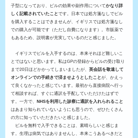
子型になっており、ピルの効果や副作用について
かなり詳
しく記載されていたこと
です。日本では処方箋なしでピル
を購入することはできませんが、イギリスでは処方箋なし
での購入が可能です（ただし自費になります）。市販薬で
もあるため、説明書が充実しているのだと感じました。
　イギリスでピルを入手するのは、本来それほど難しいこ
とではないと思います。私はGPの登録からピルの受け取り
まで20日ほどかかってしまいましたが、
英会話を敬遠して
オンラインでの手続きで済ませようとしたこと
が、かえっ
て良くなかったと感じています。最初から直接病院へ行っ
て相談すれば、すぐに通訳を手配していただけたはずで
す。一方で、
NHSを利用した診察に通訳を入れられること
はあまり知られていないようにも思うので、ぜひたくさん
の方に知っていただきたいと感じました。
　ピルを無料で入手できることは、素晴らしいと感じま
す。生理は病気ではありませんし、本来こうあるべきだと