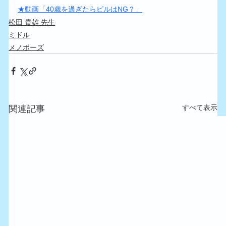
★動画「40歳を過ぎたらピルはNG？」
松田 貴雄 先生
ミドル
メノポーズ
すべて表示
関連記事