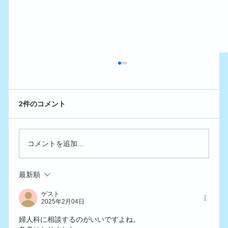
2件のコメント
コメントを追加…
最新順
更年期対策のホルモン補充療法、何歳か
ら始めるべき？
ゲスト
2025年2月04日
婦人科に相談するのがいいですよね。