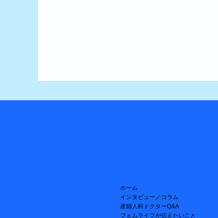
ホーム
インタビュー／コラム
産婦人科ドクターQ&A
フェムライフが伝えたいこと