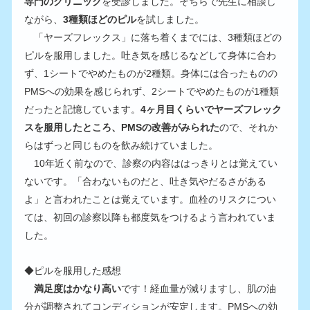
専門のクリニック
を受診しました。そちらで先生に相談し
ながら、
3種類ほどのピル
を試しました。
　「ヤーズフレックス」に落ち着くまでには、3種類ほどの
ピルを服用しました。吐き気を感じるなどして身体に合わ
ず、1シートでやめたものが2種類。身体には合ったものの
PMSへの効果を感じられず、2シートでやめたものが1種類
だったと記憶しています。
4ヶ月目くらいでヤーズフレック
スを服用したところ、PMSの改善がみられた
ので、それか
らはずっと同じものを飲み続けていました。
　10年近く前なので、診察の内容ははっきりとは覚えてい
ないです。「合わないものだと、吐き気やだるさがある
よ」と言われたことは覚えています。血栓のリスクについ
ては、初回の診察以降も都度気をつけるよう言われていま
した。
◆ピルを服用した感想
満足度はかなり高い
です！経血量が減りますし、肌の油
分が調整されてコンディションが安定します。PMSへの効