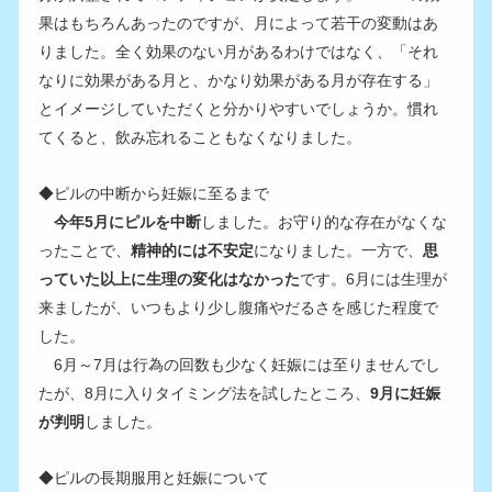
果はもちろんあったのですが、月によって若干の変動はあ
りました。全く効果のない月があるわけではなく、「それ
なりに効果がある月と、かなり効果がある月が存在する」
とイメージしていただくと分かりやすいでしょうか。慣れ
てくると、飲み忘れることもなくなりました。
◆ピルの中断から妊娠に至るまで
　今年5月にピルを中断
しました。お守り的な存在がなくな
ったことで、
精神的には不安定
になりました。一方で、
思
っていた以上に生理の変化はなかった
です。6月には生理が
来ましたが、いつもより少し腹痛やだるさを感じた程度で
した。
　6月～7月は行為の回数も少なく妊娠には至りませんでし
たが、8月に入りタイミング法を試したところ、
9月に妊娠
が判明
しました。
◆ピルの長期服用と妊娠について