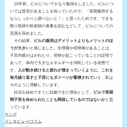
　10年前、ピルについてかなり勉強をしました。ピルにつ
いては賛否があることを知っていたので、「長期服用する
ならしっかりと調べないと！」と思ったためです。できる
限り医師や助産師の著書を読むなどして、ピルについての
見識を深めました。
　その結果、
ピルの服用はデメリットよりもメリットのほ
うが大きい
と感じました。生理痛や排卵痛があることは、
子宮内膜がはがれたり、排卵が起こっていることの証明で
あって、体内で大きなエネルギーを消耗している状態で
す。
人が動き続けると疲れが溜まっていくように、これを
毎月繰り返すと子宮にもダメージが蓄積されていく
…私は
そのように理解しています。
　妊活を始めてすぐに妊娠できた理由として、
ピルで長期
間子宮を休められたことも関係しているのではないか
と思
っています。
ヤング
インタビュー/コラム