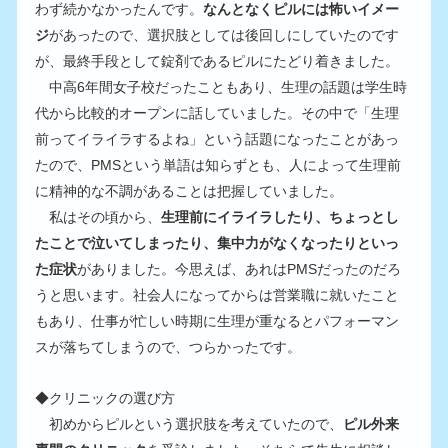
わず続かなかったんです。
なんとなくピルには怖いイメー
ジ
があったので、選択肢としては後回しにしていたのです
が、最終手段として錠剤であるピルにたどり着きました。
　中高6年間女子校だったこともあり、生理の話題は学生時
代から比較的オープンに話していました。その中で「生理
前ってイライラするよね」という話題になったことがあっ
たので、PMSという単語は知らずとも、人によって生理前
に精神的な不調があることは把握していました。
　私はその頃から、
生理前にイライラしたり、ちょっとし
たことで泣いてしまったり、集中力がなくなったりといっ
た症状
がありました。今思えば、あれはPMSだったのだろ
うと思います。社会人になってからは営業職に就いたこと
もあり、仕事が忙しい時期に生理が重なるとパフォーマン
スが落ちてしまうので、つらかったです。
◆クリニックの選び方
　初めからピルという選択肢を考えていたので、
ピル外来