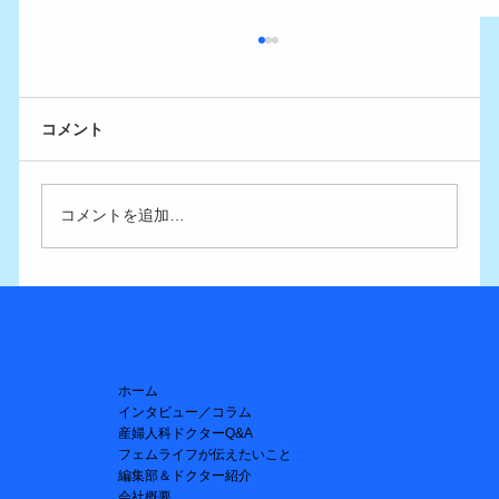
コメント
コメントを追加…
【低用量ピル】1年間の全額補助、ありが
たいけれど…
ホーム
インタビュー／コラム
産婦人科ドクターQ&A
フェムライフが伝えたいこと
編集部＆ドクター紹介
会社概要