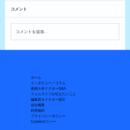
コメント
コメントを追加…
生理痛軽減でピル服用中…40歳以降はど
うする？
ホーム
インタビュー／コラム
産婦人科ドクターQ&A
フェムライフが伝えたいこと
編集部＆ドクター紹介
会社概要
利用規約
プライバシーポリシー
Cookieポリシー