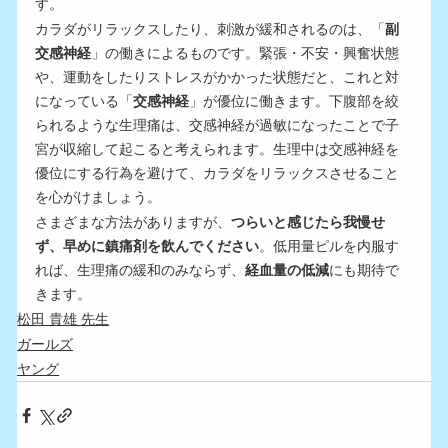
す。
カラダがリラックスしたり、刺激が緩和されるのは、「
副
交感神経
」の働きによるものです。緊張・不安・興奮状態
や、運動をしたりストレスがかかった状態だと、これと対
になっている「
交感神経
」が優位に働きます。下腹部を絞
られるような生理痛は、交感神経が過敏になったことで子
宮が収縮して起こると考えられます。生理中は交感神経を
優位にする行為を避けて、カラダをリラックスさせること
を心がけましょう。
さまざまな方法がありますが、
つらいと感じたら我慢せ
ず、早めに鎮痛剤を飲んでください
。低用量ピルを内服す
れば、生理痛の緩和のみならず、
経血量の低減
にも期待で
きます。
松田 貴雄 先生
ガールズ
ヤング