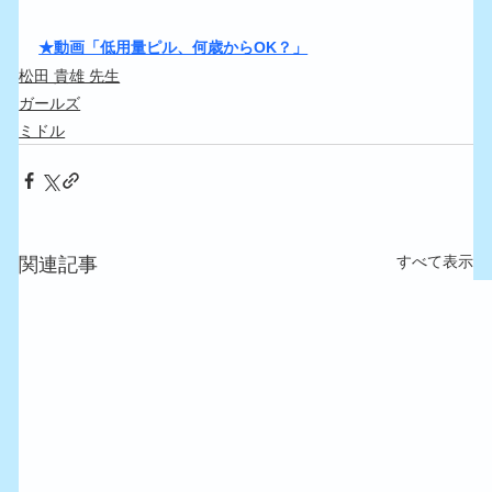
★動画「低用量ピル、何歳からOK？」
松田 貴雄 先生
ガールズ
ミドル
すべて表示
関連記事