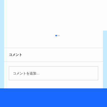
コメント
コメントを追加…
修学旅行で生理はイヤ･･･何日前までに受
診すべき？