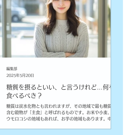
編集部
2025年5月20日
糖質を摂るといい、と言うけれど…何を
食べるべき？
糖質は炭水化物とも言われますが、その地域で最も糖質を
含む穀物が「主食」と呼ばれるものです。お米や小麦、ト
ウモロコシの地域もあれば、お芋の地域もあります。中で
も白米は非常に効率的に糖質が摂れる食べ物で、ペットボ
トル１本（500ml）のフルーツジュースが約200kcalで