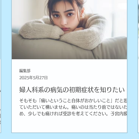
編集部
2025年5月27日
ル
婦人科系の病気の初期症状を知りたい！
そもそも「痛いということ自体がおかしいこと」だと思っ
ていただいて構いません。痛いのは当たり前ではないた
い低
め、少しでも痛ければ受診を考えてください。子宮内膜症
」で
や子宮筋腫などは、月経を重ねるたびに罹患のリスクが高
今回
まります。他者と痛みを比較する必要はありません。以前
より経血量が増えたなど…